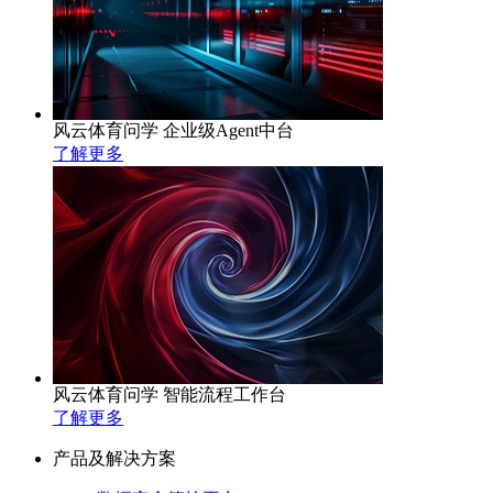
风云体育问学 企业级Agent中台
了解更多
风云体育问学 智能流程工作台
了解更多
产品及解决方案