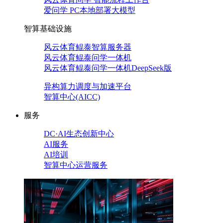
爱问学 PC本地部署大模型
智算基础设施
风云体育鲲泰智算服务器
风云体育鲲泰问学一体机
风云体育鲲泰问学一体机DeepSeek版
异构算力调度与加速平台
智算中心(AICC)
服务
DC·AI生态创新中心
AI服务
AI培训
智算中心运营服务