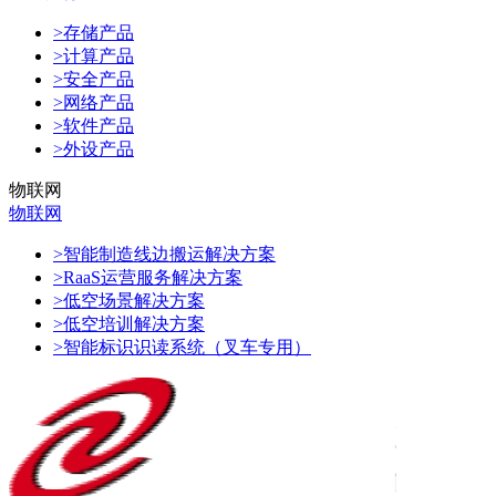
>存储产品
>计算产品
>安全产品
>网络产品
>软件产品
>外设产品
物联网
物联网
>智能制造线边搬运解决方案
>RaaS运营服务解决方案
>低空场景解决方案
>低空培训解决方案
>智能标识识读系统（叉车专用）