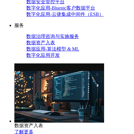
数据安全管控平台
数字化应用-Bluenic客户数据平台
数字化应用-云捷集成中间件（ESB）
服务
数据治理咨询与实施服务
数据资产入表
数据应用-算法模型 & ML
数字化应用开发
数据资产入表
了解更多